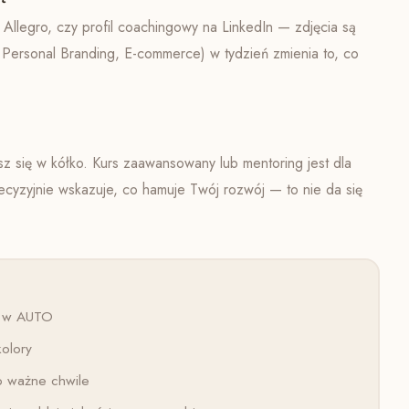
na Allegro, czy profil coachingowy na LinkedIn — zdjęcia są
 Personal Branding, E-commerce) w tydzień zmienia to, co
sz się w kółko. Kurs zaawansowany lub mentoring jest dla
precyzyjnie wskazuje, co hamuje Twój rozwój — to nie da się
ko w AUTO
kolory
ub ważne chwile