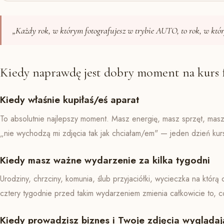
„Każdy rok, w którym fotografujesz w trybie AUTO, to rok, w któ
Kiedy naprawdę jest dobry moment na kurs f
Kiedy właśnie kupiłaś/eś aparat
To absolutnie najlepszy moment. Masz energię, masz sprzęt, masz
„nie wychodzą mi zdjęcia tak jak chciałam/em" — jeden dzień kursu
Kiedy masz ważne wydarzenie za kilka tygodni
Urodziny, chrzciny, komunia, ślub przyjaciółki, wycieczka na któr
cztery tygodnie przed takim wydarzeniem zmienia całkowicie to, 
Kiedy prowadzisz biznes i Twoje zdjęcia wygląda