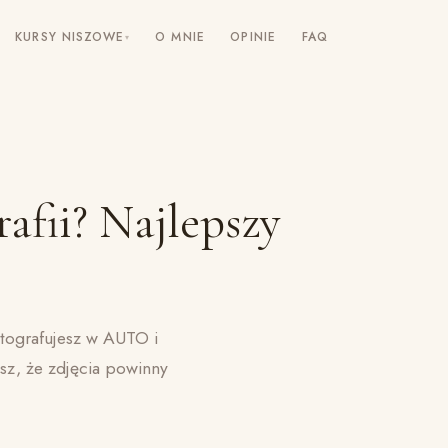
KURSY NISZOWE
O MNIE
OPINIE
FAQ
▾
afii? Najlepszy
fotografujesz w AUTO i
esz, że zdjęcia powinny