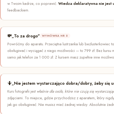
w Twoim kadrze, co poprawić.
Wiedza deklaratywna nie jest u
feedbackiem.
💸
„To za drogo"
WYMÓWKA NR 5
Powróćmy do aparatu. Przeciętna lustrzanka lub bezlusterkowiec to
obsługiwać i wyciągać z niego możliwości — to 799 zł. Bez kursu m
samo jak telefon za 1 000 zł. Z kursem masz zupełnie inne możliwo
🤷
„Nie jestem wystarczająco dobra/dobry, żeby się u
Kurs fotografii jest
właśnie dla osób, które nie czują się wystarczaj
zdjęciami. To miejsce, gdzie przychodzisz z aparatem, który nig
jak go obsługiwać. Nie musisz mieć żadnej wiedzy. Absolutnie żadn