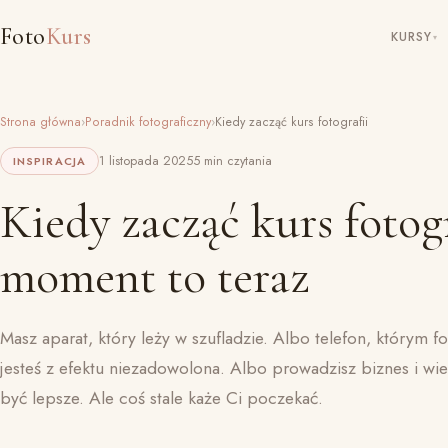
Foto
Kurs
KURSY
▾
Strona główna
›
Poradnik fotograficzny
›
Kiedy zacząć kurs fotografii
1 listopada 2025
5 min czytania
INSPIRACJA
Kiedy zacząć kurs fotogr
moment to teraz
Masz aparat, który leży w szufladzie. Albo telefon, którym 
jesteś z efektu niezadowolona. Albo prowadzisz biznes i wi
być lepsze. Ale coś stale każe Ci poczekać.