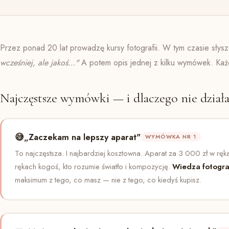
Przez ponad 20 lat prowadzę kursy fotografii. W tym czasie słysz
wcześniej, ale jakoś…"
A potem opis jednej z kilku wymówek. Każdą
Najczęstsze wymówki — i dlaczego nie działa
😅
„Zaczekam na lepszy aparat"
WYMÓWKA NR 1
To najczęstsza. I najbardziej kosztowna. Aparat za 3 000 zł w ręk
rękach kogoś, kto rozumie światło i kompozycję.
Wiedza fotograf
maksimum z tego, co masz — nie z tego, co kiedyś kupisz.