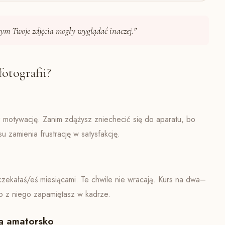
rym Twoje zdjęcia mogły wyglądać inaczej."
otografii?
 motywację. Zanim zdążysz zniechecić się do aparatu, bo
 zamienia frustrację w satysfakcję.
ą czekałaś/eś miesiącami. Te chwile nie wracają. Kurs na dwa–
co z niego zapamiętasz w kadrze.
ją amatorsko