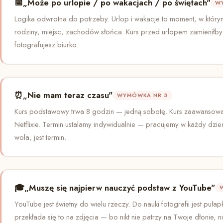
📅
„Może po urlopie / po wakacjach / po świętach"
W
Logika odwrotna do potrzeby. Urlop i wakacje to moment, w któr
rodziny, miejsc, zachodów słońca. Kurs przed urlopem zamieniłby 
fotografujesz biurko.
⏰
„Nie mam teraz czasu"
WYMÓWKA NR 3
Kurs podstawowy trwa 8 godzin — jedną sobotę. Kurs zaawansowany
Netflixie. Termin ustalamy indywidualnie — pracujemy w każdy dzień
wola, jest termin.
🎓
„Muszę się najpierw nauczyć podstaw z YouTube"
YouTube jest świetny do wielu rzeczy. Do nauki fotografii jest pułap
przekłada się to na zdjęcia — bo nikt nie patrzy na Twoje dłonie, 