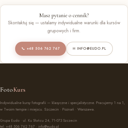
Masz pytanie o cennik?
Skontaktuj się — ustalamy indywidualne warunki dla kursów
grupowych i firm.
📞 +48 506 762 767
✉ INFO@EUDO.PL
Foto
Kurs
Indywidualne kursy fotografii — klasyczne i specjalistyczne. Pracujemy 1 na 1,
w Twoim tempie i miejscu. Szczecin · Poznań · Warszawa.
Grupa Eudo · ul. Ku Słońcu 24, 71-073 Szczecin
tel:
+48 506 762 767
·
info@eudo.pl