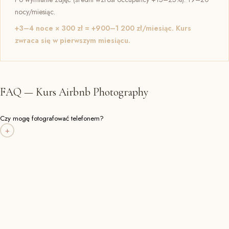
nocy/miesiąc.
+3–4 noce × 300 zł =
+900–1 200 zł/miesiąc.
Kurs
zwraca się w pierwszym miesiącu.
FAQ — Kurs Airbnb Photography
Czy mogę fotografować telefonem?
+
Tak. Dzisiejsze telefony, szczególnie z trybem Pro, są w pełni
wystarczające do fotografii wnętrz na platformy rezerwacyjne. Jeśli
posiadasz aparat — pracujemy na nim. Jeśli tylko telefon —
świetnie, nauczymy się wyciągać z niego maksimum.
Czy kurs odbywa się w moim apartamencie?
+