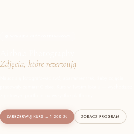
🏠 WYNAJEM KRÓTKOTERMINOWY
Airbnb Photography
Zdjęcia, które rezerwują
Naucz się fotografować swój apartament tak, żeby zdjęcia
pracowały zamiast Ciebie. Kurs w Twoim lokalu — wychodzisz
z gotowym portfolio na wszystkie platformy.
ZAREZERWUJ KURS → 1 200 ZŁ
ZOBACZ PROGRAM