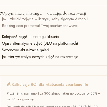
Optymalizacja listingu — od zdjęć do rezerwacji
7
Jak umieścić zdjęcia w listingu, żeby algorytm Airbnb i
Booking.com promował Twój apartament wyżej.
Kolejność zdjęć — strategia klikania
Opisy alternatywne zdjęć (SEO na platformach)
Sezonowe aktualizacje galerii
Jak mierzyć wpływ nowych zdjęć na rezerwacje
💰 Kalkulacja ROI dla właściciela apartamentu
Przyjmijmy: apartament za 300 zł/noc, aktualne occupancy 55% =
ok. 16 nocy/miesiąc.
Po wymianie zdjęć (średni wzrost occupancy +15–25%): 19–20